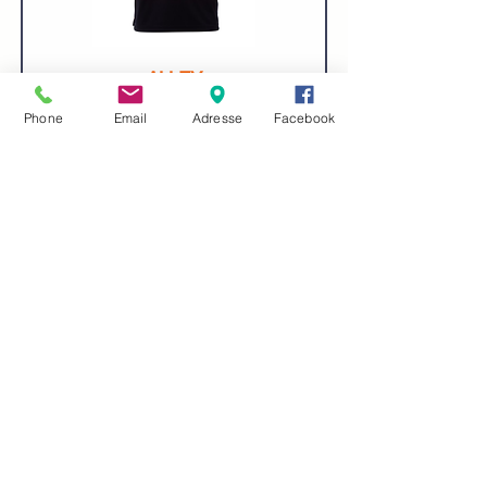
ALLEY
Phone
Email
Adresse
Facebook
NEW
ARTIC ESD S7S SR FO CI HI
SC