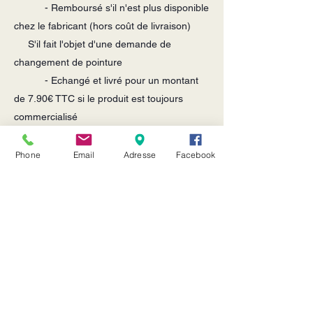
- Remboursé s'il n'est plus disponible
chez le fabricant (hors coût de livraison)
S'il fait l'objet d'une demande de
changement de pointure
- Echangé et livré pour un montant
de 7.90€ TTC si le produit est toujours
commercialisé
- Remboursé sous 1 à 2 semaines si
l'article n'est plus commercialisé (hors coût
Phone
Email
Adresse
Facebook
de livraison)
S'il fait l'objet d'une demande de
changement de modèle
- Facturé en fonction du prix du
modèle choisi et du coût du modèle
retourné, et livré pour un montant de 7.9
0€
TTC.
S'il fait l'objet d'une rétractation d'achat