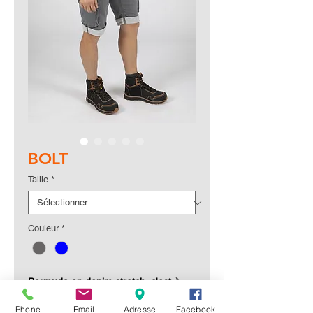
BOLT
Taille
*
Couleur
*
Bermuda en denim stretch, c'est-à-
dire aussi confortable qu'un jogging
Phone
Email
Adresse
Facebook
mais en version courte et stretch. Ses