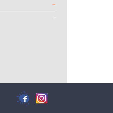
r hydrofuge
espirant et résistant à l'abrasion
ymérique composite non-thermique
eté
: 4001 amovible, anatomique,
atique et antibactérienne
ration
: Composite en tissu flexible
he
: polyuréthane double-densité
tante à l'hydrolysis, aux
 l'abrasion, anti-shock et