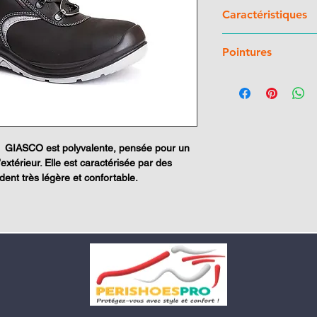
Caractéristiques
Tige
: Tige en cui
Pointures
Doublure
: Tissu r
Coque
: 200J pol
36 à 51
Semelle de propr
absorbante, antist
Semelle antiperfo
Semelle de marc
antistatique, résis
té
GIASCO
est polyvalente, pensée pour un
hydrocarbures et à
’extérieur. Elle est caractérisée par des
antidérapante
dent très légère et confortable.