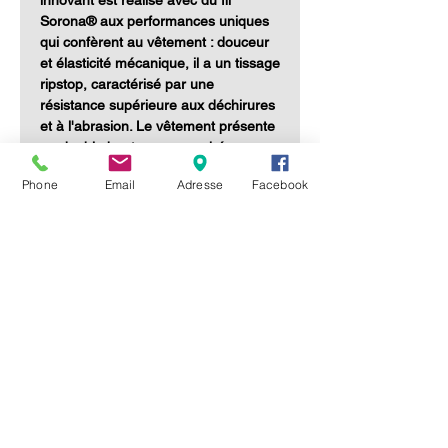
innovant est réalisé avec du fil
Sorona® aux performances uniques
qui confèrent au vêtement : douceur
et élasticité mécanique, il a un tissage
ripstop, caractérisé par une
résistance supérieure aux déchirures
et à l'abrasion. Le vêtement présente
un double boutonnage caché avec
des boutons-pression, des surpiqûres
Phone
Email
Adresse
Facebook
doubles et des épaules prononcées
sur le devant, qui encadrent le cou et
mettent en valeur la poitrine. La
coupe garantit également un confort
et un ajustement impeccable.
Caractéristiques
Tissu 100% polyester - 120 g/m²
Métiers
Lavage à 60°
Cuisinier - Pâtissier - ....
Tailles