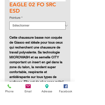
EAGLE 02 FO SRC
ESD
Pointure
*
Cette chaussure basse non coquée
de
Giasco
est idéale pour tous ceux
qui recherchent une chaussure de
travail polyvalente. Sa technologie
MICROWASH et sa semelle CITY
comportant un insert en gel dans la
zone du talon, la rendent super
confortable, respirante et
antidérapante sur tous types de
surfaces. Elle est de plus sans métal
et lavable à 40° avec de l'eau et
Phone
Email
Adresse
Facebook
du savon neutre.
Pointures du 36 au 47