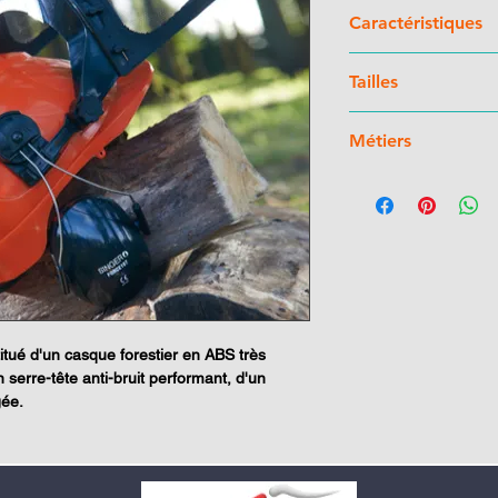
Caractéristiques
Casque forestier
ave
Tailles
bandeau anti-trans
mousse de confort 
53 à 66 cm
certifié très bass
Métiers
électrique 440 V(
serre-nuque à cré
Forestiers, débroussa
facile (53 cm à 66
Serre-tête anti-bruit
L = 17 dB) ajustable
simple et rapide grâ
intégrés sur l’équip
confortables. Bras ar
Parfaite étanchéité su
nstitué d'un casque forestier en ABS très
excellente protection
 serre-tête anti-bruit performant, d'un
Porte-visière
illagée.
Visière grillagée