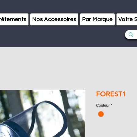
vêtements
Nos Accessoires
Par Marque
Votre S
FOREST1
Couleur
*