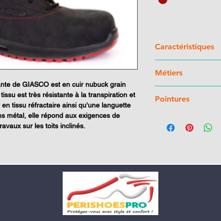
Caractéristiques
Tige
: Cuir Nubu
Métiers
Doublure
: Tissu t
ante de GIASCO est en cuir nubuck grain
l'abrasion
Charpentier - Couvreu
u est très résistante à la transpiration et
Coque
: 200J pol
Pointures
- Chef de chantier - 
 en tissu réfractaire ainsi qu'une languette
Semelle de propr
Géotechnicien - Fore
s métal, elle répond aux exigences de
confortable amovib
36 au 47
d’équipe - Coffreur -
avaux sur les toits inclinés.
Semelle de protec
- Agriculteur - Eleveur
antiperforation
Semelle de marche
CROSS
polyuréth
Insert anti-torsion