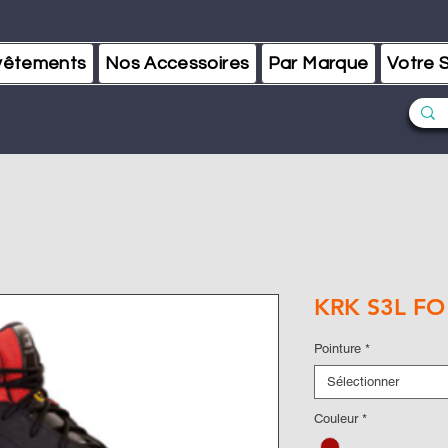
vêtements
Nos Accessoires
Par Marque
Votre S
KRK S3L FO
Pointure
*
Sélectionner
Couleur
*