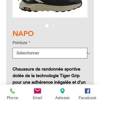
NAPO
Pointure
*
Chaussure de randonnée sportive
dotée de la technologie Tiger Grip
pour une adhérence inégalée et d'un
design respirant pour un confort
maximal sur tous les terrains.
Phone
Email
Adresse
Facebook
Caractéristiques
Maillage 3D
: Maille de distance
Pointures
produite en trois dimensions pour une