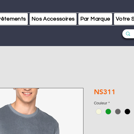
vêtements
Nos Accessoires
Par Marque
Votre S
NS311
Couleur
*