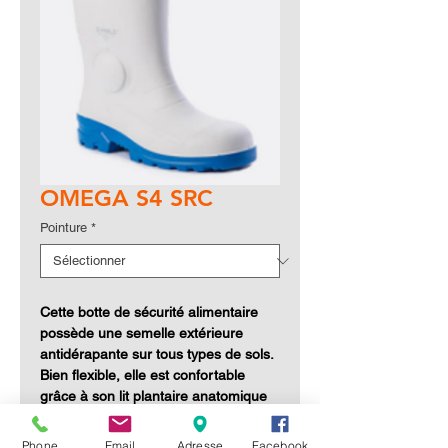
OMEGA S4 SRC
Pointure
*
Cette botte de sécurité alimentaire
possède une semelle extérieure
antidérapante sur tous types de sols.
Bien flexible, elle est confortable
grâce à son lit plantaire anatomique
et résite aux basses température
jusqu'à -20°C.
Phone
Email
Adresse
Facebook