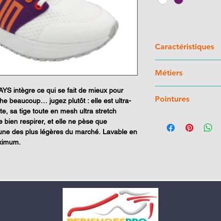
Caractéristiques
Tige
: Textile Mes
Métiers
Doublure :
Zones 
maximum de main
YS intègre ce qui se fait de mieux pour
Aide-soignante - Infir
Semelle de propr
Pointures
he beaucoup… jugez plutôt : elle est ultra-
Puéricultrice - Pharm
mousse latex
te, sa tige toute en mesh ultra stretch
Semelle de marc
35 au 42
 bien respirer, et elle ne pèse que
rebond efficace et
 l’une des plus légères du marché. Lavable en
Antidérapante gr
ximum.