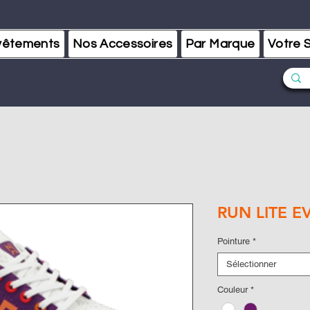
vêtements
Nos Accessoires
Par Marque
Votre S
RUN LITE E
Pointure
*
Sélectionner
Couleur
*