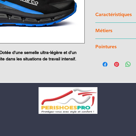
Caractéristiques
Tige
: Tissu textur
Métiers
Doublure
: Tissu 
Semelle de propr
Serveur, ambulancier
Semelle de marc
Pointures
huiles et à la cha
. Dotée d'une semelle ultra-légère et d'un
d'énergie, stabili
36 - 48
ite dans les situations de travail intensif.