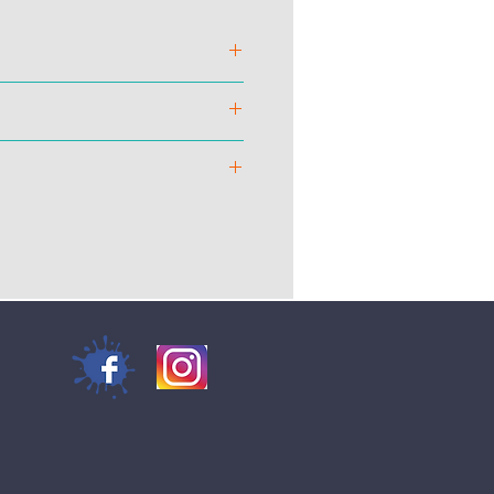
é déperlant et résistant à l'abrasion
3D micro-perforé respirant
eté
: PHYLON ultra confortable
, commerçant, aide-soignant...
he
: Caoutchouc nitrile résistant aux
leur par contact. Haute absorption
sateur de talon en TPU