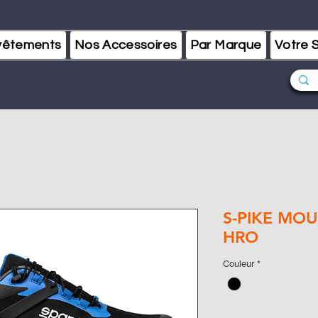
vêtements
Nos Accessoires
Par Marque
Votre S
S-PIKE MOU
HRO
Couleur
*